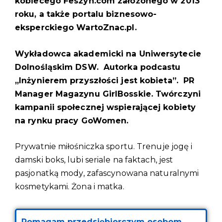
kobiecego Feszyn.com założonego w 2013
roku, a także portalu biznesowo-
eksperckiego WartoZnac.pl.
Wykładowca akademicki na Uniwersytecie
Dolnośląskim DSW. Autorka podcastu
„Inżynierem przyszłości jest kobieta”. PR
Manager Magazynu GirlBosskie. Twórczyni
kampanii społecznej wspierającej kobiety
na rynku pracy GoWomen.
Prywatnie miłośniczka sportu. Trenuje jogę i
damski boks, lubi seriale na faktach, jest
pasjonatką mody, zafascynowana naturalnymi
kosmetykami. Żona i matka.
Pomagam przedsiębiorczym osobom