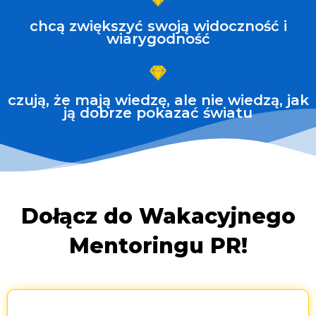
chcą zwiększyć swoją widoczność i
wiarygodność
czują, że mają wiedzę, ale nie wiedzą, jak
ją dobrze pokazać światu
Dołącz do Wakacyjnego
Mentoringu PR!