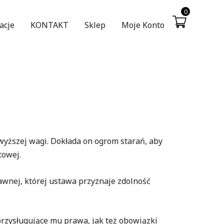
0
acje
KONTAKT
Sklep
Moje Konto
wyższej wagi. Dokłada on ogrom starań, aby
towej.
wnej, której ustawa przyznaje zdolność
zysługujące mu prawa, jak też obowiązki