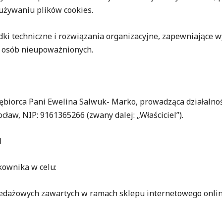
używaniu plików cookies.
rodki techniczne i rozwiązania organizacyjne, zapewniając
osób nieupoważnionych.
biorca Pani Ewelina Salwuk- Marko, prowadząca działalnośc
ocław, NIP: 9161365266 (zwany dalej: „Właściciel”).
H
kownika w celu:
ażowych zawartych w ramach sklepu internetowego online