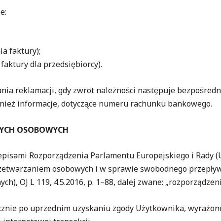
e:
a faktury);
aktury dla przedsiębiorcy).
nia reklamacji, gdy zwrot należności następuje bezpośre
wnież informacje, dotyczące numeru rachunku bankowego.
NYCH OSOBOWYCH
pisami Rozporządzenia Parlamentu Europejskiego i Rady (UE
 przetwarzaniem osobowych i w sprawie swobodnego przepływ
ch), OJ L 119, 4.5.2016, p. 1–88, dalej zwane: „rozporządze
znie po uprzednim uzyskaniu zgody Użytkownika, wyrażonej