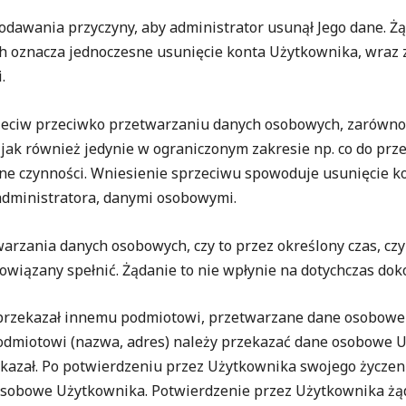
z podawania przyczyny, aby administrator usunął Jego dane. Ż
ch oznacza jednoczesne usunięcie konta Użytkownika, wra
.
sprzeciw przeciwko przetwarzaniu danych osobowych, zarów
jak również jedynie w ograniczonym zakresie np. co do p
ne czynności. Wniesienie sprzeciwu spowoduje usunięcie k
 administratora, danymi osobowymi.
twarzania danych osobowych, czy to przez określony czas, cz
wiązany spełnić. Żądanie to nie wpłynie na dotychczas dok
tor przekazał innemu podmiotowi, przetwarzane dane osobowe
 podmiotowi (nazwa, adres) należy przekazać dane osobowe 
zekazał. Po potwierdzeniu przez Użytkownika swojego życzen
obowe Użytkownika. Potwierdzenie przez Użytkownika żąd