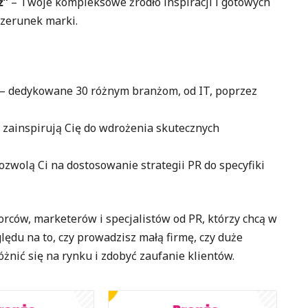
ż”
– Twoje kompleksowe źródło inspiracji i gotowych
izerunek marki.
– dedykowane 30 różnym branżom, od IT, poprzez
e zainspirują Cię do wdrożenia skutecznych
pozwolą Ci na dostosowanie strategii PR do specyfiki
rców, marketerów i specjalistów od PR, którzy chcą w
lędu na to, czy prowadzisz małą firmę, czy duże
nić się na rynku i zdobyć zaufanie klientów.