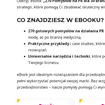
Odkryj eBook:
„270 Pomysłów na PR dla 30 Bran
strategii, które pomogą Ci zbudować skuteczny w
CO ZNAJDZIESZ W EBOOKU?
270 gotowych pomysłów na działania PR
modę, aż po branżę medyczną.
Praktyczne przykłady
i case studies, któr
rozwiązań.
Uniwersalne narzędzia i techniki
, które 
Twojego biznesu.
eBook jest idealnym rozwiązaniem dla przedsiębio
pełni wykorzystać potencjał swojej marki. Bez wzg
przedsiębiorstwo – nasze pomysły pomogą Ci wyróż