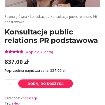
Strona główna
/
konsultacje
/ Konsultacja public relations PR
podstawowa
Konsultacja public
relations PR podstawowa
(
4
opinie klienta)
Oceniony
4
837,00
zł
5.00
na 5 na
podstawie
ocen
Poprzednia najniższa cena:
837,00
zł
.
klientów
DODAJ DO KOSZYKA
Kategoria:
konsultacje
Tag:
sklep