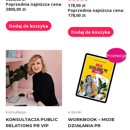
0
Poprzednia najniższa cena:
178,00
zł
Oceniono
na
0
3800,00
zł
.
5
Poprzednia najniższa cena:
na
178,00
zł
.
5
Dodaj do koszyka
Dodaj do koszyka
Promocja!
konsultacje
e-booki
KONSULTACJA PUBLIC
WORKBOOK – MOJE
RELATIONS PR VIP
DZIAŁANIA PR