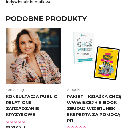
indywidualnie mailowo.
PODOBNE PRODUKTY
konsultacje
e-booki
KONSULTACJA PUBLIC
PAKIET – KSIĄŻKA CHCĘ
RELATIONS
WWWIĘCEJ + E-BOOK –
ZARZĄDZANIE
ZBUDUJ WIZERUNEK
KRYZYSOWE
EKSPERTA ZA POMOCĄ
PR
3800,00
zł
Oceniono