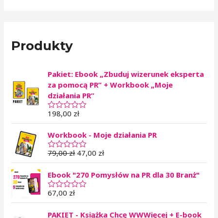
Produkty
Pakiet: Ebook „Zbuduj wizerunek eksperta
za pomocą PR” + Workbook „Moje
działania PR”
198,00
zł
O
c
e
Workbook - Moje działania PR
n
i
o
79,00
zł
47,00
zł
O
n
c
o
e
0
Ebook "270 Pomysłów na PR dla 30 Branż"
n
n
i
a
o
67,00
zł
O
5
n
c
o
e
0
PAKIET - Książka Chcę WWWięcej + E-book
n