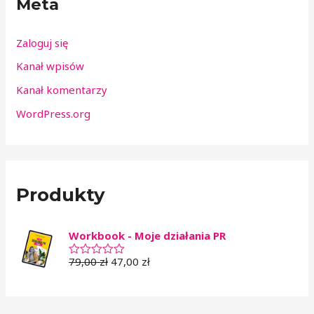
Meta
Zaloguj się
Kanał wpisów
Kanał komentarzy
WordPress.org
Produkty
Workbook - Moje działania PR
79,00
zł
47,00
zł
O
c
e
n
i