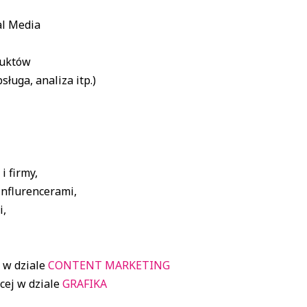
al Media
duktów
ługa, analiza itp.)
 firmy,
influrencerami,
i,
 w dziale
CONTENT MARKETING
ęcej w dziale
GRAFIKA