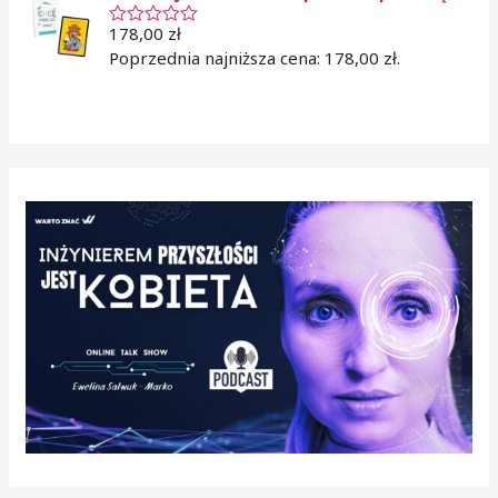
0
n
178,00
zł
a
O
5
c
Poprzednia najniższa cena:
178,00
zł
.
e
n
i
o
n
o
0
n
a
5