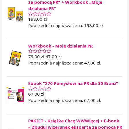
za pomocą PR” + Workbook „Moje
działania PR”
198,00
zł
O
c
Poprzednia najniższa cena:
198,00
zł
.
e
n
i
o
Workbook - Moje działania PR
n
o
0
79,00
zł
47,00
zł
O
n
c
Poprzednia najniższa cena:
47,00
zł
.
a
e
5
n
i
o
Ebook "270 Pomysłów na PR dla 30 Branż"
n
o
0
67,00
zł
O
n
c
Poprzednia najniższa cena:
67,00
zł
.
a
e
5
n
i
o
PAKIET - Książka Chcę WWWięcej + E-book
n
o
– Zbuduj wizerunek eksperta za pomocą PR