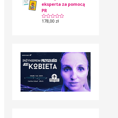
o
eksperta za pomocą
0
PR
n
a
5
178,00
zł
O
c
e
n
i
o
n
o
0
n
a
5