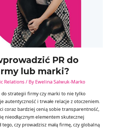
wprowadzić PR do
firmy lub marki?
ic Relations
/ By
Ewelina Salwuk-Marko
o strategii firmy czy marki to nie tylko
e autentyczność i trwałe relacje z otoczeniem.
ci coraz bardziej cenią sobie transparentność,
 się nieodłącznym elementem skutecznej
d tego, czy prowadzisz małą firmę, czy globalną