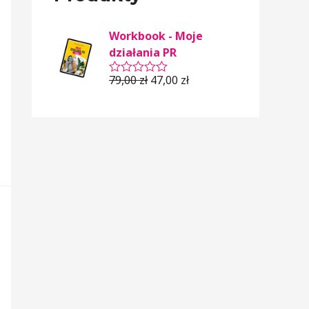
Workbook - Moje
działania PR
79,00
zł
47,00
zł
O
c
e
n
i
o
n
o
0
n
a
5