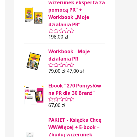
wizerunek eksperta za
pomocą PR” +
Workbook „Moje
działania PR”
198,00
zł
O
c
e
Workbook - Moje
n
i
działania PR
o
n
79,00
zł
47,00
zł
o
O
0
c
n
e
Ebook "270 Pomysłów
a
n
5
i
na PR dla 30 Branż"
o
n
67,00
zł
o
O
0
c
n
e
PAKIET - Książka Chcę
a
n
5
i
WWWięcej + E-book –
o
Zbuduj wizerunek
n