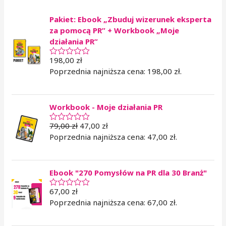
Pakiet: Ebook „Zbuduj wizerunek eksperta
za pomocą PR” + Workbook „Moje
działania PR”
198,00
zł
O
c
Poprzednia najniższa cena:
198,00
zł
.
e
n
i
o
Workbook - Moje działania PR
n
o
0
79,00
zł
47,00
zł
O
n
c
Poprzednia najniższa cena:
47,00
zł
.
a
e
5
n
i
o
Ebook "270 Pomysłów na PR dla 30 Branż"
n
o
0
67,00
zł
O
n
c
Poprzednia najniższa cena:
67,00
zł
.
a
e
5
n
i