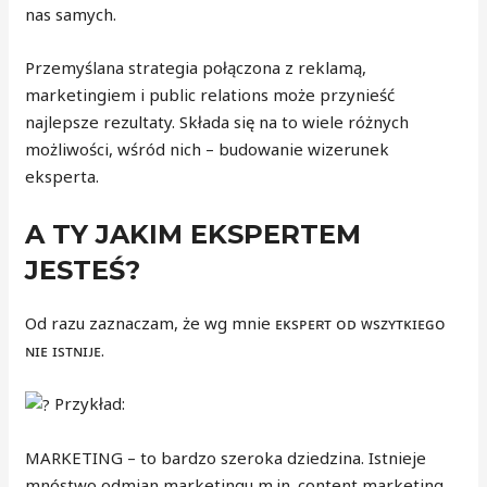
nas samych.
Przemyślana strategia połączona z reklamą,
marketingiem i public relations może przynieść
najlepsze rezultaty. Składa się na to wiele różnych
możliwości, wśród nich – budowanie wizerunek
eksperta.
A TY JAKIM EKSPERTEM
JESTEŚ?
Od razu zaznaczam, że wg mnie ᴇᴋsᴘᴇʀᴛ ᴏᴅ ᴡsᴢʏᴛᴋɪᴇɢᴏ
ɴɪᴇ ɪsᴛɴɪᴊᴇ.
Przykład:
MARKETING – to bardzo szeroka dziedzina. Istnieje
mnóstwo odmian marketingu m.in. content marketing,