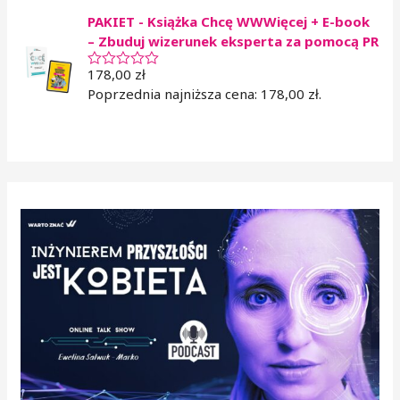
o
PAKIET - Książka Chcę WWWięcej + E-book
n
o
– Zbuduj wizerunek eksperta za pomocą PR
0
n
178,00
zł
a
O
5
c
Poprzednia najniższa cena:
178,00
zł
.
e
n
i
o
n
o
0
n
a
5