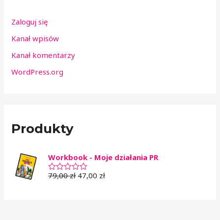
Zaloguj się
Kanał wpisów
Kanał komentarzy
WordPress.org
Produkty
Workbook - Moje działania PR
79,00
zł
47,00
zł
O
c
e
n
i
o