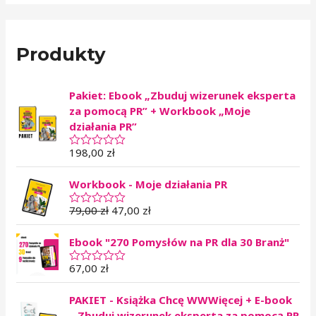
Produkty
Pakiet: Ebook „Zbuduj wizerunek eksperta
za pomocą PR” + Workbook „Moje
działania PR”
198,00
zł
O
c
e
Workbook - Moje działania PR
n
i
o
79,00
zł
47,00
zł
O
n
c
o
e
0
Ebook "270 Pomysłów na PR dla 30 Branż"
n
n
i
a
o
67,00
zł
O
5
n
c
o
e
0
PAKIET - Książka Chcę WWWięcej + E-book
n
n
i
– Zbuduj wizerunek eksperta za pomocą PR