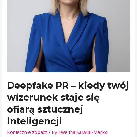
Deepfake PR – kiedy twój
wizerunek staje się
ofiarą sztucznej
inteligencji
Koniecznie zobacz
/ By
Ewelina Salwuk-Marko