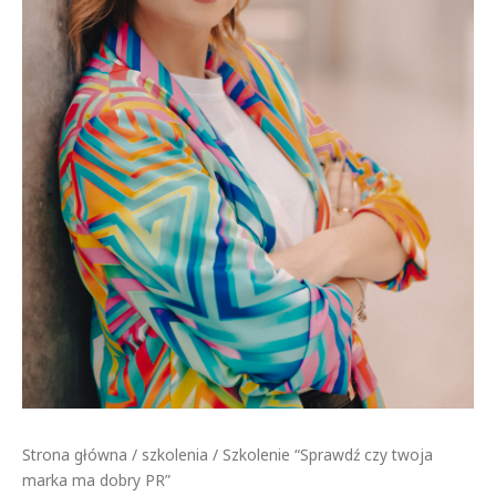
Strona główna
/
szkolenia
/ Szkolenie “Sprawdź czy twoja
marka ma dobry PR”