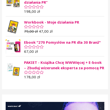
działania PR”
198,00
zł
O
c
e
Workbook - Moje działania PR
n
i
o
79,00
zł
47,00
zł
O
n
c
o
e
0
Ebook "270 Pomysłów na PR dla 30 Branż"
n
n
i
a
o
67,00
zł
O
5
n
c
o
e
0
PAKIET - Książka Chcę WWWięcej + E-book
n
n
i
– Zbuduj wizerunek eksperta za pomocą PR
a
o
5
n
178,00
zł
O
o
c
0
e
n
n
a
i
5
o
n
o
0