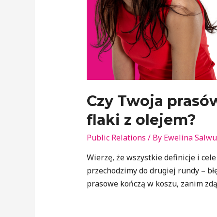
Czy Twoja prasów
flaki z olejem?
Public Relations
/ By
Ewelina Salw
Wierzę, że wszystkie definicje i ce
przechodzimy do drugiej rundy – bł
prasowe kończą w koszu, zanim zdąż