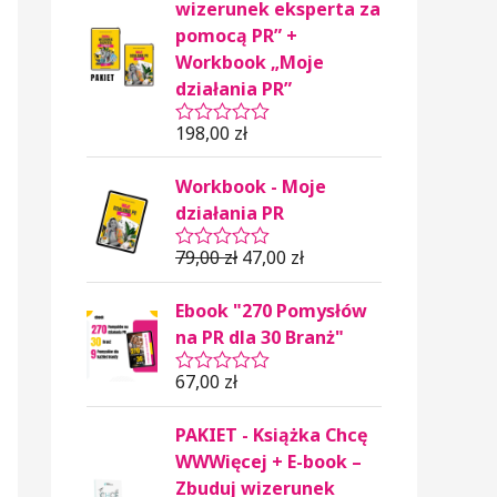
wizerunek eksperta za
pomocą PR” +
Workbook „Moje
działania PR”
198,00
zł
O
c
e
Workbook - Moje
n
i
działania PR
o
n
79,00
zł
47,00
zł
o
O
0
c
n
e
Ebook "270 Pomysłów
a
n
5
i
na PR dla 30 Branż"
o
n
67,00
zł
o
O
0
c
n
e
PAKIET - Książka Chcę
a
n
5
i
WWWięcej + E-book –
o
Zbuduj wizerunek
n