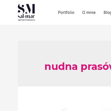
Portfolio
O mnie
Blo
nudna pras