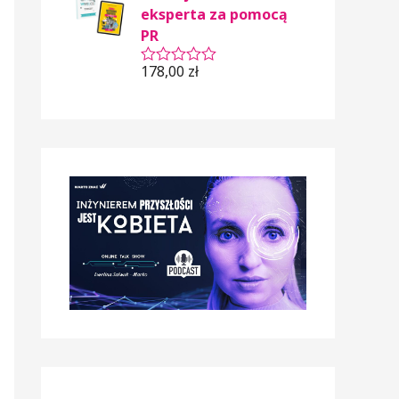
o
eksperta za pomocą
0
PR
n
a
5
178,00
zł
O
c
e
n
i
o
n
o
0
n
a
5