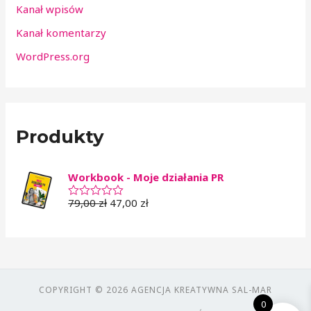
Kanał wpisów
Kanał komentarzy
WordPress.org
Produkty
Workbook - Moje działania PR
79,00
zł
47,00
zł
O
c
e
n
i
o
n
o
0
COPYRIGHT © 2026 AGENCJA KREATYWNA SAL-MAR
n
0
a