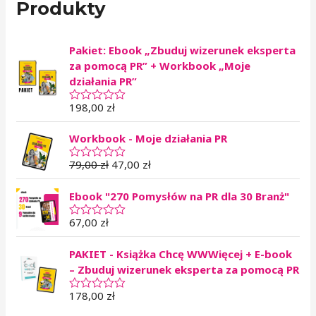
Produkty
Pakiet: Ebook „Zbuduj wizerunek eksperta
za pomocą PR” + Workbook „Moje
działania PR”
198,00
zł
O
c
e
Workbook - Moje działania PR
n
i
o
79,00
zł
47,00
zł
O
n
c
o
e
0
Ebook "270 Pomysłów na PR dla 30 Branż"
n
n
i
a
o
67,00
zł
O
5
n
c
o
e
0
PAKIET - Książka Chcę WWWięcej + E-book
n
n
i
– Zbuduj wizerunek eksperta za pomocą PR
a
o
5
n
178,00
zł
O
o
c
0