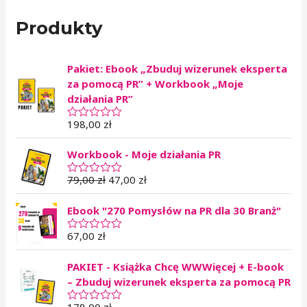
Produkty
Pakiet: Ebook „Zbuduj wizerunek eksperta
za pomocą PR” + Workbook „Moje
działania PR”
198,00
zł
O
c
e
Workbook - Moje działania PR
n
i
o
79,00
zł
47,00
zł
O
n
c
o
e
0
Ebook "270 Pomysłów na PR dla 30 Branż"
n
n
i
a
o
67,00
zł
O
5
n
c
o
e
0
PAKIET - Książka Chcę WWWięcej + E-book
n
n
i
– Zbuduj wizerunek eksperta za pomocą PR
a
o
5
n
178,00
zł