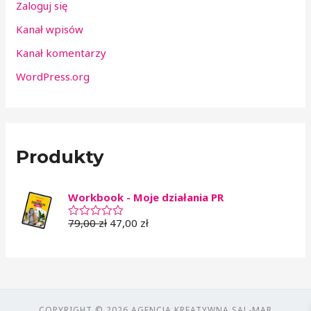
Zaloguj się
Kanał wpisów
Kanał komentarzy
WordPress.org
Produkty
Workbook - Moje działania PR
79,00
zł
47,00
zł
O
c
e
n
i
o
n
o
0
COPYRIGHT © 2026 AGENCJA KREATYWNA SAL-MAR