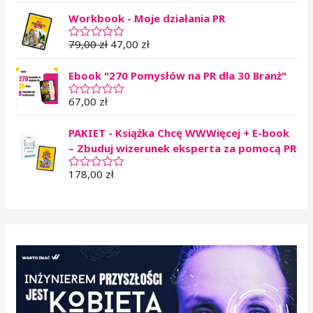
c
e
Workbook - Moje działania PR
n
i
o
79,00
zł
47,00
zł
O
n
c
o
e
0
Ebook "270 Pomysłów na PR dla 30 Branż"
n
n
i
a
o
67,00
zł
O
5
n
c
o
e
0
PAKIET - Książka Chcę WWWięcej + E-book
n
n
i
– Zbuduj wizerunek eksperta za pomocą PR
a
o
5
n
178,00
zł
O
o
c
0
e
n
n
a
i
5
o
n
o
0
n
a
5