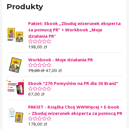
Produkty
Pakiet: Ebook „Zbuduj wizerunek eksperta
za pomocą PR” + Workbook „Moje
działania PR”
198,00
zł
O
c
e
Workbook - Moje działania PR
n
i
o
79,00
zł
47,00
zł
O
n
c
o
e
0
Ebook "270 Pomysłów na PR dla 30 Branż"
n
n
i
a
o
67,00
zł
O
5
n
c
o
e
0
PAKIET - Książka Chcę WWWięcej + E-book
n
n
i
– Zbuduj wizerunek eksperta za pomocą PR
a
o
5
n
178,00
zł
O
o