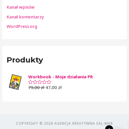
Kanał wpisów
Kanał komentarzy
WordPress.org
Produkty
Workbook - Moje działania PR
79,00
zł
47,00
zł
O
c
e
n
i
o
n
o
0
COPYRIGHT © 2026 AGENCJA KREATYWNA SAL-MAR
n