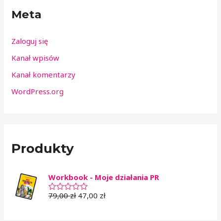
Meta
Zaloguj się
Kanał wpisów
Kanał komentarzy
WordPress.org
Produkty
Workbook - Moje działania PR
79,00
zł
47,00
zł
O
c
e
n