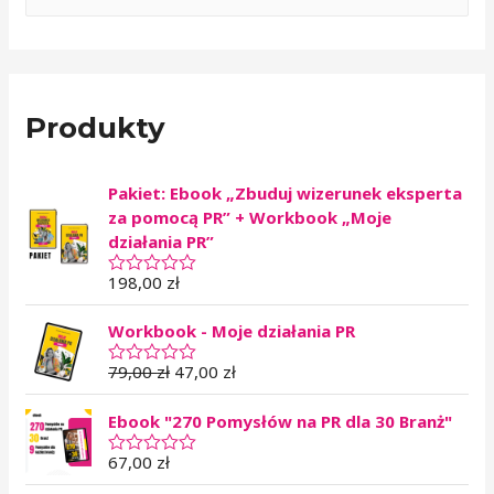
Produkty
Pakiet: Ebook „Zbuduj wizerunek eksperta
za pomocą PR” + Workbook „Moje
działania PR”
198,00
zł
O
c
e
Workbook - Moje działania PR
n
i
o
79,00
zł
47,00
zł
O
n
c
o
e
0
Ebook "270 Pomysłów na PR dla 30 Branż"
n
n
i
a
o
67,00
zł
O
5
n
c
o