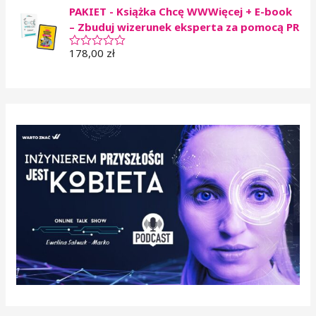
e
0
PAKIET - Książka Chcę WWWięcej + E-book
n
n
i
– Zbuduj wizerunek eksperta za pomocą PR
a
o
5
n
178,00
zł
O
o
c
0
e
n
n
a
i
5
o
n
o
0
n
a
5