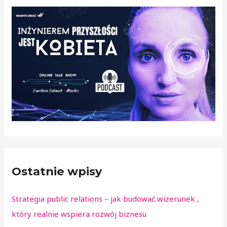
n
a
5
Ostatnie wpisy
Strategia public relations – jak budować wizerunek ,
który realnie wspiera rozwój biznesu