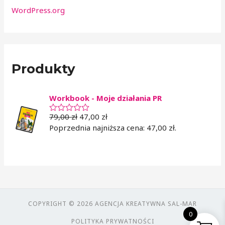
WordPress.org
Produkty
Workbook - Moje działania PR
79,00
zł
47,00
zł
O
c
Poprzednia najniższa cena:
47,00
zł
.
e
n
i
o
n
o
0
n
a
5
COPYRIGHT © 2026 AGENCJA KREATYWNA SAL-MAR
0
POLITYKA PRYWATNOŚCI