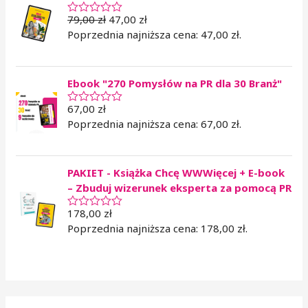
o
0
79,00
zł
47,00
zł
O
n
c
Poprzednia najniższa cena:
47,00
zł
.
a
e
5
n
i
o
Ebook "270 Pomysłów na PR dla 30 Branż"
n
o
0
67,00
zł
O
n
c
Poprzednia najniższa cena:
67,00
zł
.
a
e
5
n
i
o
PAKIET - Książka Chcę WWWięcej + E-book
n
o
– Zbuduj wizerunek eksperta za pomocą PR
0
n
178,00
zł
a
O
5
c
Poprzednia najniższa cena:
178,00
zł
.
e
n
i
o
n
o
0