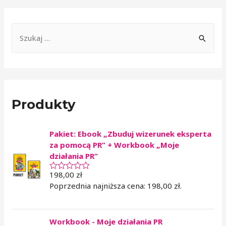
Produkty
Pakiet: Ebook „Zbuduj wizerunek eksperta
za pomocą PR” + Workbook „Moje
działania PR”
198,00
zł
O
c
Poprzednia najniższa cena:
198,00
zł
.
e
n
i
o
Workbook - Moje działania PR
n